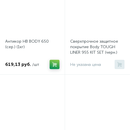
Антикор HB BODY 650
Сверхпрочное защитное
(сер.) (1кг)
покрытие Body TOUGH
LINER 955 KIT SET (черн.)
(0,6л + 0,2л) набор 4
комплекта
619,13 руб.
/шт
Не указана цена