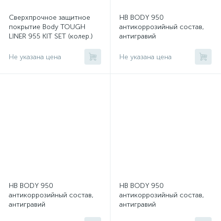
Сверхпрочное защитное
HB BODY 950
покрытие Body TOUGH
антикоррозийный состав,
LINER 955 KIT SET (колер.)
антигравий
(0,6л + 0,2л) набор 4
комплекта
Не указана цена
Не указана цена
HB BODY 950
HB BODY 950
антикоррозийный состав,
антикоррозийный состав,
антигравий
антигравий