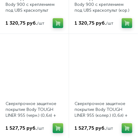
Body 900 с креплением
Body 900 с креплением
под UBS краскопульт
под UBS краскопульт (кор.)
(прозр.) (1л)
(1л)
1 320,75 руб.
1 320,75 руб.
/шт
/шт
Сверхпрочное защитное
Сверхпрочное защитное
покрытие Body TOUGH
покрытие Body TOUGH
LINER 955 (черн.) (0,6л) +
LINER 955 (колер.) (0,6л) +
Отвердитель Body 955
Отвердитель Body 955
TOUGH LINE
TOUGH LIN
1 527,75 руб.
1 527,75 руб.
/шт
/шт