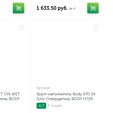
1 633,50 руб.
/к-т
Артикул:
-
ET ON WET
Грунт-наполнитель Body 970 2К
дитель BODY
(1л)+ Отвердитель BODY H729
) комплект
(норм.) (0,5л)
3 отзыва
4.7