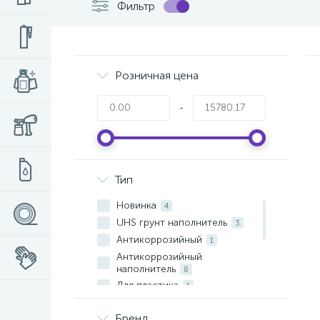
Фильтр
Розничная цена
-
Тип
Новинка
4
UHS грунт наполнитель
3
Антикоррозийный
1
Антикоррозийный
наполнитель
8
Для пластика
1
многофункциональный 4-1
7
Бренд
Многофункциональный 5-1