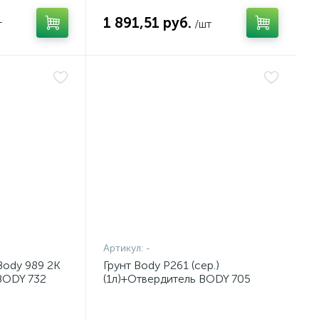
1 891,51 руб.
т
/шт
Артикул:
-
Body 989 2К
Грунт Body P261 (сер.)
 BODY 732
(1л)+Отвердитель BODY 705
лект
(0,05л) Комплект