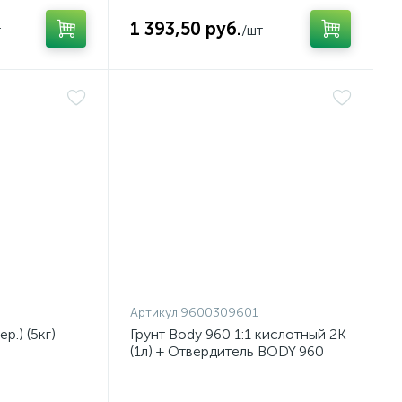
1 393,50 руб.
т
/шт
Артикул:
9600309601
р.) (5кг)
Грунт Body 960 1:1 кислотный 2К
(1л) + Отвердитель BODY 960
Активатор (1л) комплект