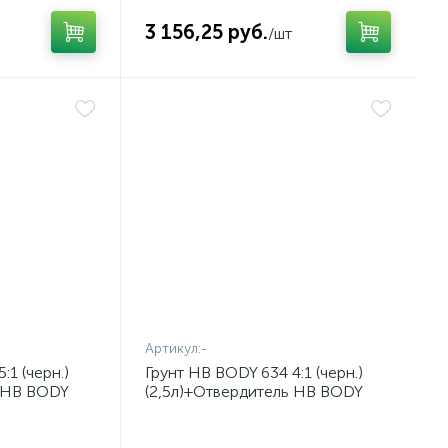
3 156,25 руб.
/шт
Артикул:
-
:1 (черн.)
Грунт HB BODY 634 4:1 (черн.)
ь HB BODY
(2,5л)+Отвердитель HB BODY
625 (0,625л) Комплект