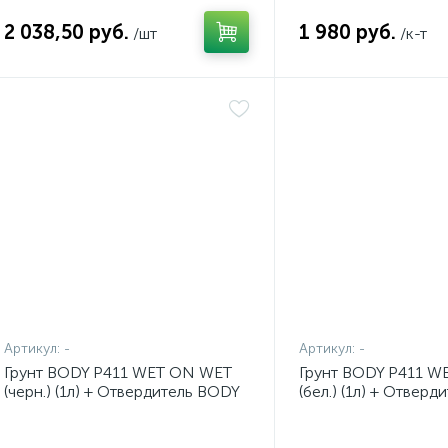
2 038,50 руб.
1 980 руб.
/шт
/к-т
Артикул:
-
Артикул:
-
Грунт BODY P411 WET ON WET
Грунт BODY P411 W
(черн.) (1л) + Отвердитель BODY
(бел.) (1л) + Отвер
H729 (норм.) (0,25л) комплект
H729 (норм.) (0,25л