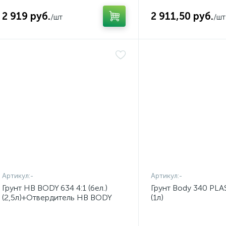
2 919 руб.
2 911,50 руб.
/шт
/шт
Артикул:
-
Артикул:
-
Грунт HB BODY 634 4:1 (бел.)
Грунт Body 340 PLA
(2,5л)+Отвердитель HB BODY
(1л)
625 (0,625л) Комплект