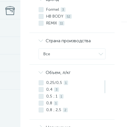
5
Нитроцеллюлозный
1
Formel
3
Травящий наполнитель
1
HB BODY
52
“Мокрый по мокрому”
3
REMIX
11
Страна производства
Все
Объем, л/кг
0,25/0,5
1
0,4
3
0,5 ; 1
1
0,8
1
0,8 ; 2,5
2
0,8 л
7
0.4 ; 1 ; 5 ; 20
1