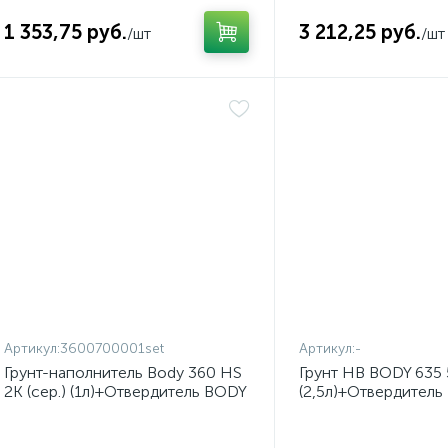
1 353,75 руб.
3 212,25 руб.
/шт
/шт
Артикул:
3600700001set
Артикул:
-
Грунт-наполнитель Body 360 HS
Грунт HB BODY 635 5
2К (сер.) (1л)+Отвердитель BODY
(2,5л)+Отвердител
H729 (норм.) (0,5л)
635 (0,5л) Комплект