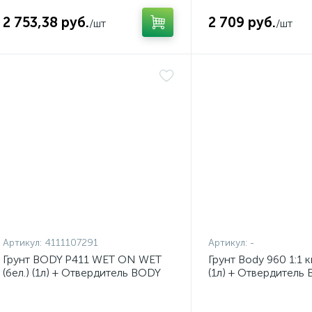
2 753,38 руб.
2 709 руб.
/шт
/шт
Артикул:
4111107291
Артикул:
-
Грунт BODY P411 WET ON WET
Грунт Body 960 1:1 
(бел.) (1л) + Отвердитель BODY
(1л) + Отвердитель
H729 (норм.) (0,25л) комплект
Активатор (1л) комп