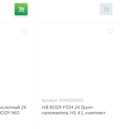
Артикул:
3340200001
кислотный 2К
HB BODY P334 2К Грунт-
 BODY 960
наполнитель HS 4:1, комплект
лект