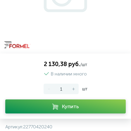
2 130,38 руб.
/шт
В наличии много
-
+
шт
Купить
Артикул:
22770420240