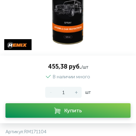
455,38 руб.
/шт
В наличии много
-
+
шт
Купить
Артикул:
RM171104