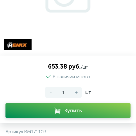
653,38 руб.
/шт
В наличии много
-
+
шт
Купить
Артикул:
RM171103