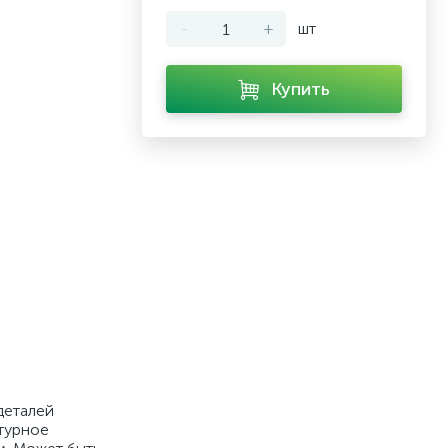
-
+
шт
Купить
деталей
стурное