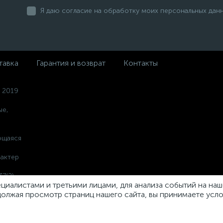
Я даю согласие на обработку моих персональных дан
тавка
Гарантия и возврат
Контакты
 2019
ые,
ющаяся
актер
7(2)
иалистами и третьими лицами, для анализа событий на наше
олжая просмотр страниц нашего сайта, вы принимаете усл