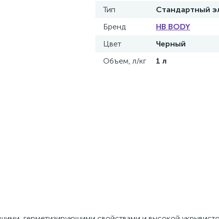
Тип
Стандартный э
Бренд
HB BODY
Цвет
Черный
Объем, л/кг
1 л
ющими, герметизирующими свойствами и высокой укрывисто