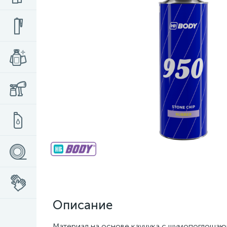
Описание
Материал на основе каучука с шумопоглоща