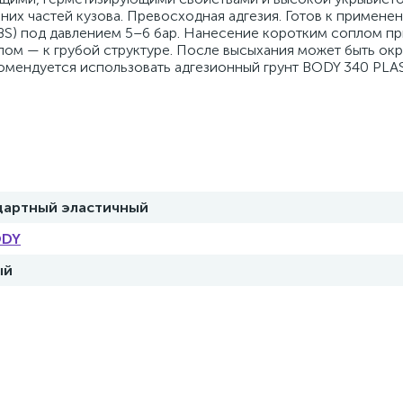
них частей кузова. Превосходная адгезия. Готов к примене
S) под давлением 5–6 бар. Нанесение коротким соплом пр
лом — к грубой структуре. После высыхания может быть ок
омендуется использовать адгезионный грунт BODY 340 PLA
дартный эластичный
ODY
ый