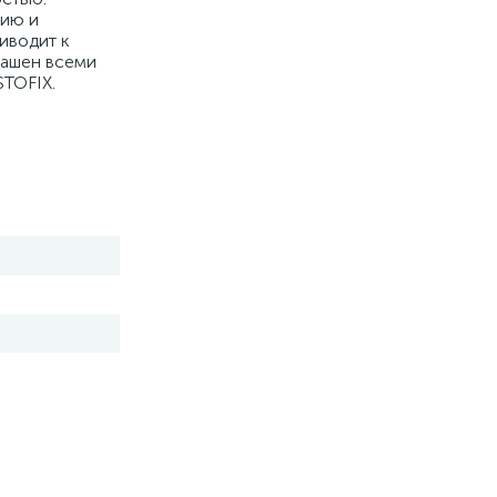
нию и
иводит к
рашен всеми
STOFIX.