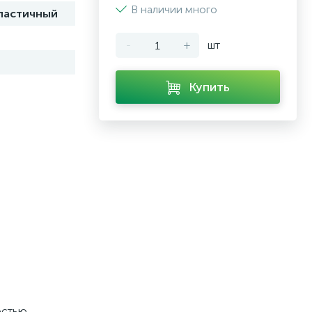
В наличии много
ластичный
-
+
шт
Купить
стью.