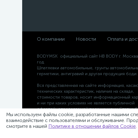
О компании
Новости
Оплата и дос
BODYMSK официальный сайт HB BODY г. Москва
год
Шпатлевки автомобильные, грунты автомобильн
герметики, антигравий и другая продукция боди.
Вся представленная на сайте информация, каса
технических характеристик, наличия на складе,
стоимости товаров, носит информационный хар
и ни при каких условиях не является публичной
офертой, определяемой положениями Статьи 43
Мы используем файлы cookie, разработанные нашими спец
Гражданского кодекса РФ.
взаимодействие с пользователями и обслуживание. Прод
смотрите в нашей
Политике в отношении файлов Cookie
.
Для заявок
zakaz@bodymsk.ru
для тендеров
tender@bodymsk.ru