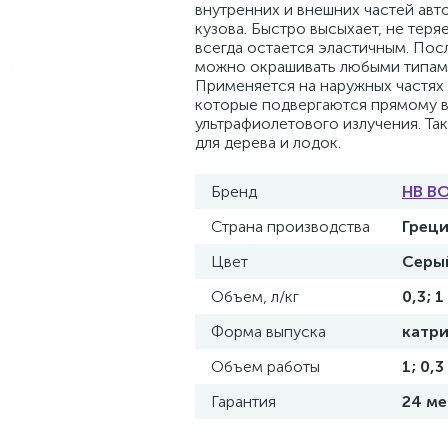
внутренних и внешних частей ав
кузова. Быстро высыхает, не теря
всегда остается эластичным. Пос
можно окрашивать любыми типам
Применяется на наружных частях
которые подвергаются прямому 
ультрафиолетового излучения. Та
для дерева и лодок.
Бренд
HB B
Страна производства
Грец
Цвет
Серы
Объем, л/кг
0,3; 1
Форма выпуска
катр
Объем работы
1; 0,3
Гарантия
24 м