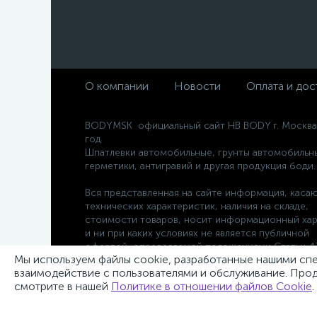
О компании
Новости
Оплата и дос
BODYMSK официальный сайт HB BODY г. Москва
год
Шпатлевки автомобильные, грунты автомобильн
герметики, антигравий и другая продукция боди.
Вся представленная на сайте информация, каса
технических характеристик, наличия на складе,
стоимости товаров, носит информационный хар
и ни при каких условиях не является публичной
офертой, определяемой положениями Статьи 43
Мы используем файлы cookie, разработанные нашими спец
Гражданского кодекса РФ.
взаимодействие с пользователями и обслуживание. Прод
смотрите в нашей
Политике в отношении файлов Cookie
.
Для заявок
zakaz@bodymsk.ru
для тендеров
tender@bodymsk.ru