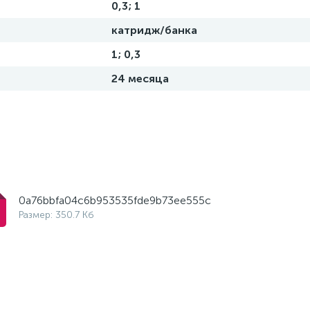
0,3; 1
катридж/банка
1; 0,3
24 месяца
c
0a76bbfa04c6b953535fde9b73ee555c
Размер: 350.7 Кб