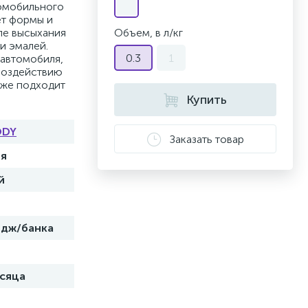
томобильного
ет формы и
ле высыхания
Объем, в л/кг
и эмалей.
0.3
1
 автомобиля,
воздействию
кже подходит
Купить
ODY
Заказать товар
ия
й
идж/банка
есяца