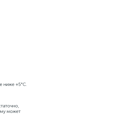
е ниже +5°С.
статочно,
ому может