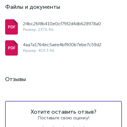
Файлы и документы
24bc26f8b410e0cf79f2d4db628978a0
Размер: 237.6 Кб
4aa7a1764ec5aee4bf900b7ebe7c59d2
Размер: 459.3 Кб
Отзывы
Хотите оставить отзыв?
Поставьте свою оценку!